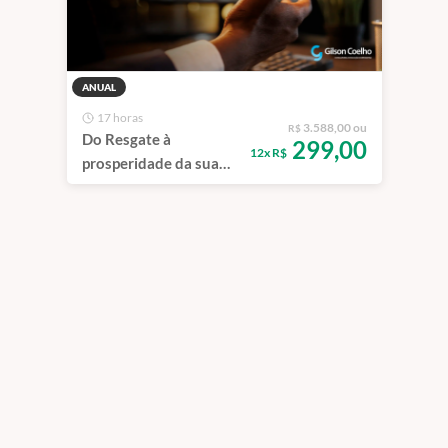
ANUAL
17 horas
3.588,00 ou
R$
Do Resgate à
299,00
12x R$
prosperidade da sua
farmácia - Anual