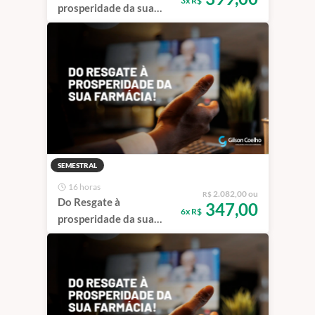
3x R$
prosperidade da sua
farmácia - Trimestral
SEMESTRAL
16 horas
2.082,00 ou
R$
Do Resgate à
347,00
6x R$
prosperidade da sua
farmácia - Semestral