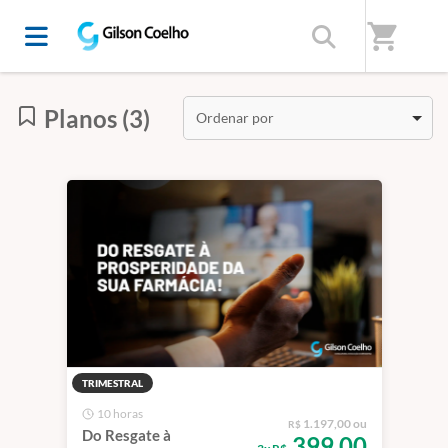
Início
/
Categorias
/
UNIVERSIDADE CORPORATIVA
shopping_cart
Planos (3)
Ordenar por
TRIMESTRAL
10 horas
1.197,00 ou
R$
Do Resgate à
399,00