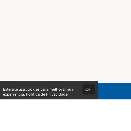
Este site usa cookies para melhorar sua
Ok!
Acesso por 1 ano
experiência.
Política de Privacidade
Estude quando e onde quiser