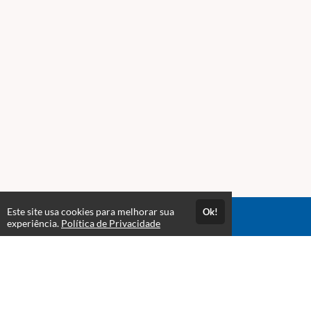
Este site usa cookies para melhorar sua
Ok!
Acesso por 1 ano
experiência.
Política de Privacidade
Estude quando e onde quiser